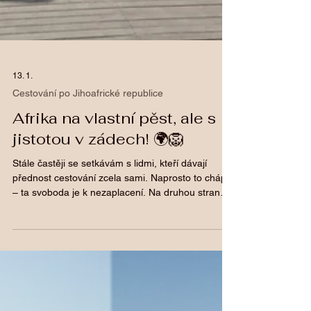
13. 1.
Cestování po Jihoafrické republice
Afrika na vlastní pěst, ale s
jistotou v zádech! 🌍🦁
Stále častěji se setkávám s lidmi, kteří dávají
přednost cestování zcela sami. Naprosto to chápu
– ta svoboda je k nezaplacení. Na druhou stranu
je dobré vědět, kam