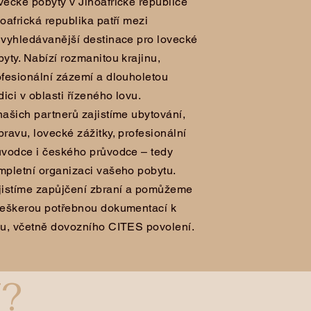
vecké pobyty v Jihoafrické republice
hoafrická republika patří mezi
jvyhledávanější destinace pro lovecké
byty. Nabízí rozmanitou krajinu,
ofesionální zázemí a dlouholetou
dici v oblasti řízeného lovu.
našich partnerů zajistíme ubytování,
pravu, lovecké zážitky, profesionální
ůvodce i českého průvodce – tedy
mpletní organizaci vašeho pobytu.
jistíme zapůjčení zbraní a pomůžeme
veškerou potřebnou dokumentací k
vu, včetně dovozního CITES povolení.
?