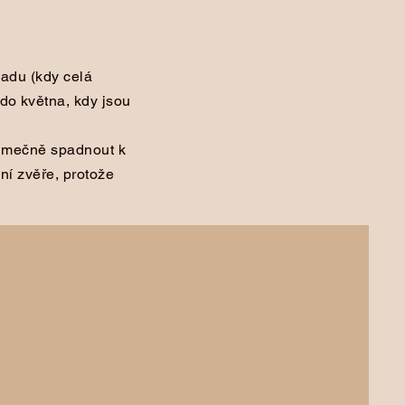
padu (kdy celá
do května, kdy jsou
ýjimečně spadnout k
ání zvěře, protože