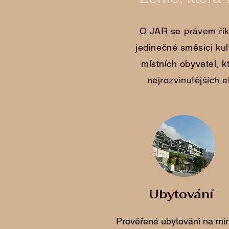
O JAR se právem říká
jedinečné směsici kult
místních obyvatel, k
nejrozvinutějších 
Ubytování
Prověřené ubytování na mí