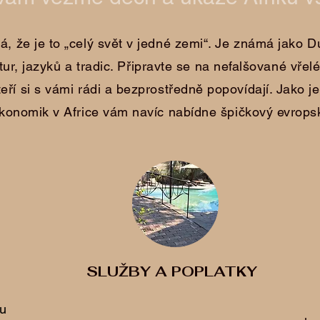
, že je to „celý svět v jedné zemi“. Je známá jako 
ur, jazyků a tradic. Připravte se na nefalšované vřelé
teří si s vámi rádi a bezprostředně popovídají. Jako je
ekonomik v Africe vám navíc nabídne špičkový evrops
SLUŽBY A POPLATKY
ru