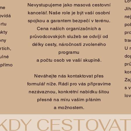
Lo
Nevystupujeme jako masová cestovní
íme
Ji
kancelář. Naše role je být vaší osobní
ovídá
ne
spojkou a garantem bezpečí v terénu.
rtu
po
Cena našich organizačních a
akty
pr
průvodcovských služeb se odvíjí od
ony
tra
délky cesty, náročnosti zvoleného
U 
tích,
programu
do
tulné
a počtu osob ve vaší skupině.
pr
 přímo
ko
Neváhejte nás kontaktovat přes
Za
formulář níže. Rádi pro vás připravíme
s 
nezávaznou, konkrétní nabídku šitou
lo
přesně na míru vašim přáním
a možnostem.
KDY CESTOVAT