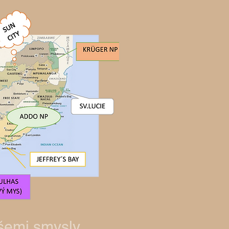
šemi smysly