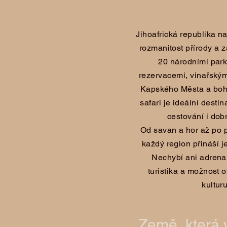
Jihoafrická republika n
rozmanitost přírody a z
20 národními park
rezervacemi, vinařským
Kapského Města a boh
safari je ideální desti
cestování i dob
Od savan a hor až po p
každý region přináší j
Nechybí ani adrenal
turistika a možnost 
kulturu
Země, která 