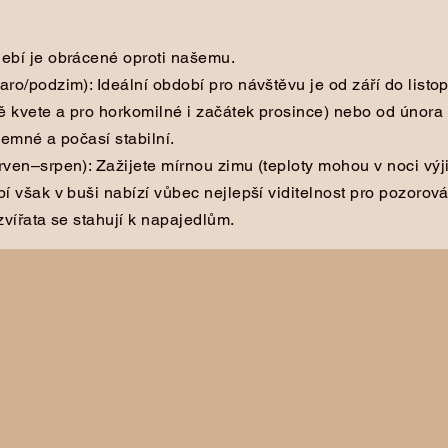
nebí je obrácené oproti našemu.
aro/podzim): Ideální období pro návštěvu je od září do listo
ě kvete a pro horkomilné i začátek prosince) nebo od února 
íjemné a počasí stabilní.
erven–srpen): Zažijete mírnou zimu (teploty mohou v noci v
bí však v buši nabízí vůbec nejlepší viditelnost pro pozorov
 zvířata se stahují k napajedlům.