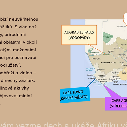
abízí neuvěřitelnou
ážitků. S více než
y, přírodními
i oblastmi v okolí
atými možnostmi
nací pro poznávací
rodružství.
obřeží a vinice –
edinečný zážitek.
inové aktivity,
objevovat místní
.
vám vezme dech a ukáže Afriku v