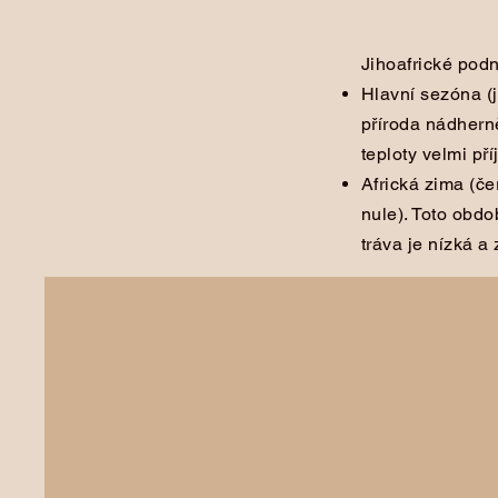
Jihoafrické pod
Hlavní sezóna (j
příroda nádhern
teploty velmi př
Africká zima (č
nule). Toto obdo
tráva je nízká a