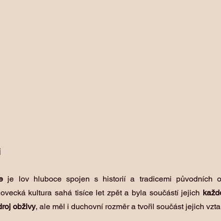
i
ce 
je lov hluboce spojen s historií a tradicemi původních o
vecká kultura sahá tisíce let zpět a byla součástí jejich 
každ
droj obživy
, ale měl i duchovní rozměr a tvořil součást jejich vzta