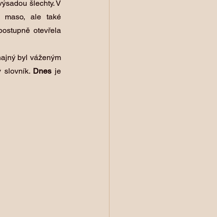
výsadou šlechty. V 
a maso, ale také 
postupně otevřela 
hajný byl váženým 
 slovník. 
Dnes
 je 