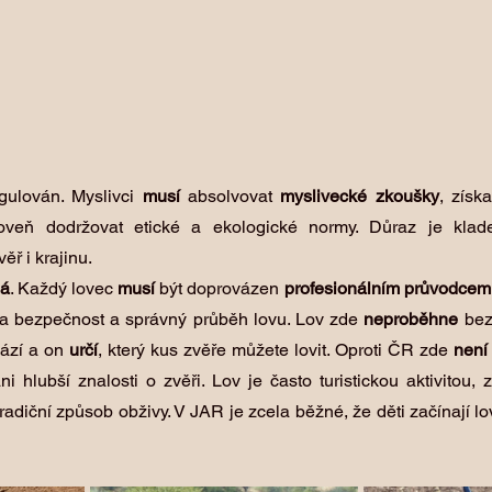
gulován. Myslivci 
musí 
absolvovat 
myslivecké zkoušky
, získa
oveň dodržovat etické a ekologické normy. Důraz je kladen
ěř i krajinu.
ná
. Každý lovec 
musí 
být doprovázen 
profesionálním průvodcem
a bezpečnost a správný průběh lovu. Lov zde 
neproběhne
 bez
ází a on 
určí
, který kus zvěře můžete lovit. Oproti ČR zde 
není
ni hlubší znalosti o zvěři. Lov je často turistickou aktivitou, 
adiční způsob obživy. V JAR je zcela běžné, že děti začínají lovi