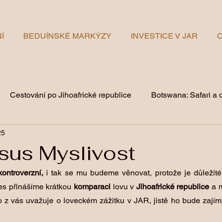
Í
BEDUÍNSKÉ MARKÝZY
INVESTICE V JAR
O
Cestování po Jihoafrické republice
Botswana: Safari a 
25
e
Lovecké pobyty v JAR
Historie a kultura JAR
V
sus Myslivost
kontroverzní,
 i tak se mu budeme věnovat, protože je důležité
s přinášíme krátkou 
komparaci
 lovu v 
Jihoafrické republice
 a 
 z vás uvažuje o loveckém zážitku v JAR, jistě ho bude zajíma