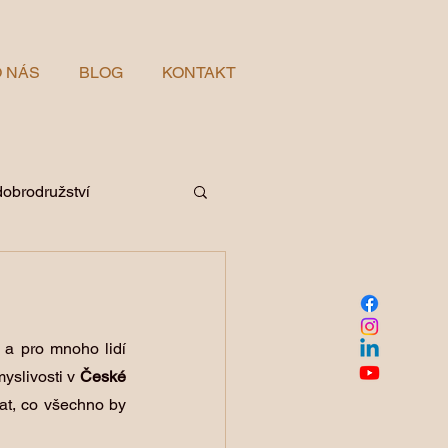
 NÁS
BLOG
KONTAKT
dobrodružství
íno a vinařství v JAR
 a pro mnoho lidí 
myslivosti v 
České 
t, co všechno by 