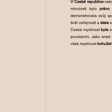
V České republice
 neb
minulosti bylo 
právo 
demonstrovala svůj sp
širší veřejnosti a 
stala 
s
Česká myslivost 
byla 
s
povoláním. Jako snad j
však myslivost 
bohužel