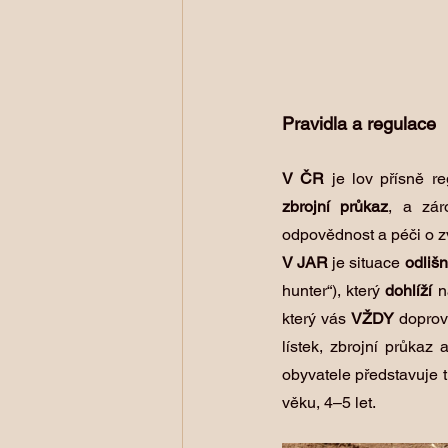
Pravidla a regulace
V ČR 
je lov přísně re
zbrojní
průkaz
, a zár
odpovědnost a péči o zv
V JAR
 je situace 
odliš
hunter“), který 
dohlíží
 n
který vás 
VŽDY
 doprov
lístek, zbrojní průkaz a
obyvatele představuje tr
věku, 4–5 let.