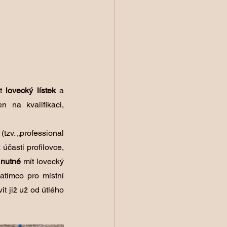
t 
lovecký lístek
 a 
 na kvalifikaci, 
 
(tzv. „professional 
 účasti profilovce, 
 nutné
 mít lovecký 
zatímco pro místní 
t již už od útlého 