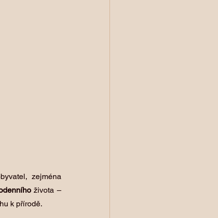
byvatel, zejména 
odenního
 života – 
hu k přírodě.