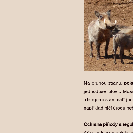
Na druhou stranu, 
pok
jednoduše ulovit. Mus
„dangerous animal“ (ne
například ničí úrodu ne
Ochrana přírody a regu
Ačkoliv jsou pravidla 
v