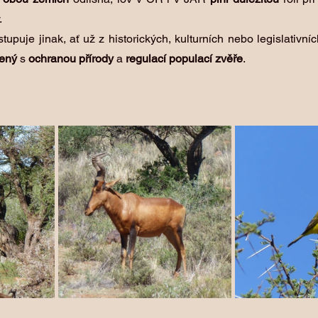
 
upuje jinak, ať už z historických, kulturních nebo legislativní
ený
 s 
ochranou přírody
 a 
regulací populací zvěře
.