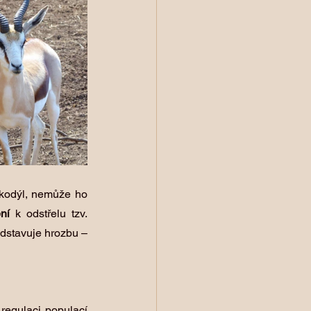
okodýl, nemůže ho 
ní
 k odstřelu tzv. 
edstavuje hrozbu – 
i regulaci populací 