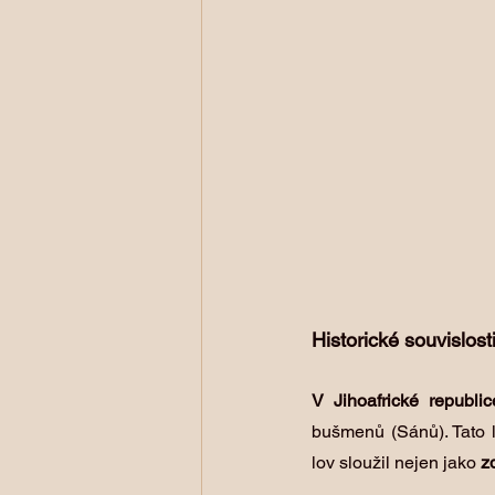
Historické souvislost
V Jihoafrické republi
bušmenů (Sánů). Tato lo
lov sloužil nejen jako 
z