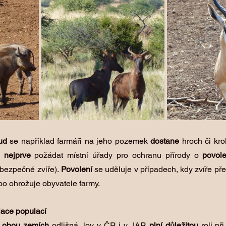
ud
 se například farmáři na jeho pozemek 
dostane
 hroch či kr
í 
nejprve
 požádat místní úřady pro ochranu přírody o 
povole
bezpečné zvíře).
 Povolení
 se uděluje v případech, kdy zvíře př
bo ohrožuje obyvatele farmy.
lace populací
 obou zemích
 odlišná, lov v ČR i v JAR 
plní důležitou
 roli př