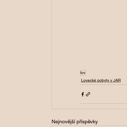
lov
Lovecké pobyty v JAR
Nejnovější příspěvky