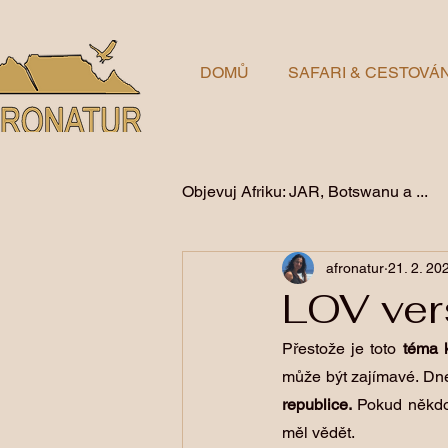
DOMŮ
SAFARI & CESTOVÁN
Objevuj Afriku: JAR, Botswanu a ...
afronatur
21. 2. 20
Viktoriiny vodopády a Zimbabw
LOV ver
Přestože je toto 
téma
může být zajímavé. Dne
republice.
 Pokud někdo
měl vědět.