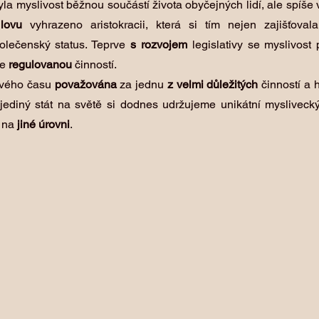
yla myslivost běžnou součástí života obyčejných lidí, ale spíše 
lovu
 vyhrazeno aristokracii, která si tím nejen zajišťoval
olečenský status. Teprve 
s rozvojem
 legislativy se myslivost 
e
 regulovanou 
činností.
vého času 
považována
 za jednu 
z velmi důležitých
 činností a 
ediný stát na světě si dodnes udržujeme unikátní myslivecký
 na 
jiné úrovni
.